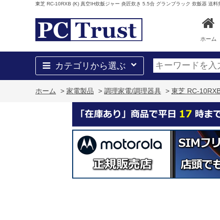
東芝 RC-10RXB (K) 真空IH炊飯ジャー 炎匠炊き 5.5合 グランブラック 炊飯器 
ホーム
カテゴリから選ぶ
ホーム
>
家電製品
>
調理家電/調理器具
>
東芝 RC-10R