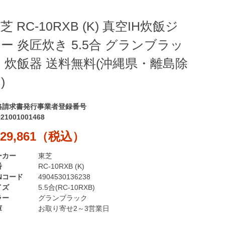
芝 RC-10RXB (K) 真空IH炊飯ジ
ー 炎匠炊き 5.5合 グランブラッ
 炊飯器 送料無料(沖縄県・離島除
)
格請求書発行事業者登録番号
021001001468
29,861（税込）
ーカー
東芝
番
RC-10RXB (K)
Nコード
4904530136238
イズ
5.5合(RC-10RXB)
ラー
グランブラック
庫
お取り寄せ2～3営業日