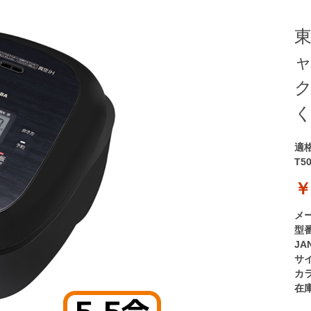
東
ャ
ク
く
適
T5
￥
メ
型
JA
サ
カ
在