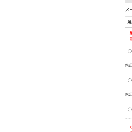
メ
延
保証
保証