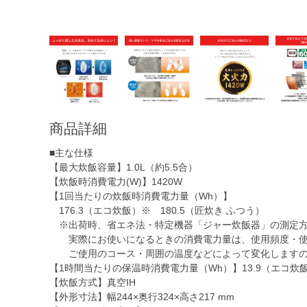
商品詳細
■主な仕様
【最大炊飯容量】1.0L（約5.5合）
【炊飯時消費電力(W)】1420W
【1回当たりの炊飯時消費電力量（Wh）】
176.3（エコ炊飯）※ 180.5（匠炊き ふつう）
※出荷時、省エネ法・特定機器「ジャー炊飯器」の測定方
実際にお使いになるときの消費電力量は、使用頻度・使
ご使用のコース・周囲の温度などによって変化しますの
【1時間当たりの保温時消費電力量（Wh）】13.9（エコ炊
【炊飯方式】真空IH
【外形寸法】幅244×奥行324×高さ217 mm