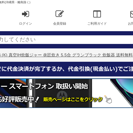
送料無料(沖縄県・離島除く)
ログイン
会員登録
ご利用ガイド
お
XB (K) 真空IH炊飯ジャー 炎匠炊き 5.5合 グランブラック 炊飯器 送料