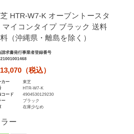
芝 HTR-W7-K オーブントースタ
 マイコンタイプ ブラック 送料
無料（沖縄県・離島を除く）
格請求書発行事業者登録番号
021001001468
13,070（税込）
ーカー
東芝
番
HTR-W7-K
Nコード
4904530129230
ラー
ブラック
庫
在庫少なめ
カラー