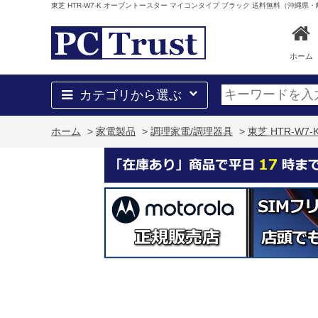
東芝 HTR-W7-K オーブントースター マイコンタイプ ブラック 送料無料（沖縄県
ホーム
カテゴリから選ぶ
ホーム
>
家電製品
>
調理家電/調理器具
>
東芝 HTR-W