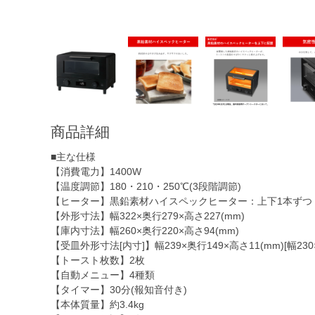
商品詳細
■主な仕様
【消費電力】1400W
【温度調節】180・210・250℃(3段階調節)
【ヒーター】黒鉛素材ハイスペックヒーター：上下1本ずつ
【外形寸法】幅322×奥行279×高さ227(mm)
【庫内寸法】幅260×奥行220×高さ94(mm)
【受皿外形寸法[内寸]】幅239×奥行149×高さ11(mm)[幅230×
【トースト枚数】2枚
【自動メニュー】4種類
【タイマー】30分(報知音付き)
【本体質量】約3.4kg