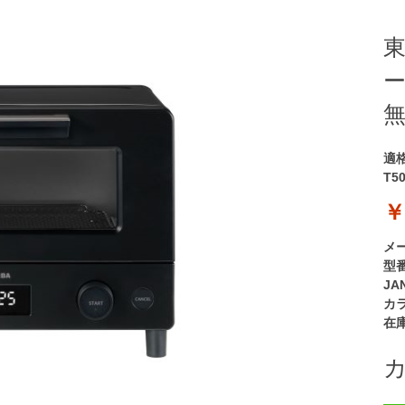
東
ー
適
T5
￥
メ
型
JA
カ
在