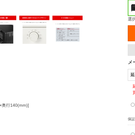
選
メ
延
奥行140(mm)]
保証