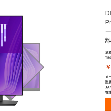
D
P
ー
離
適
T5
￥
メ
型
JA
在