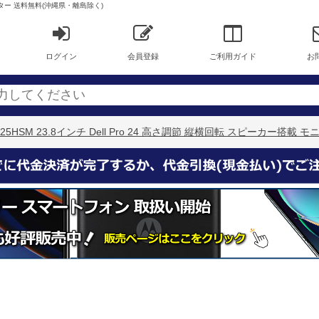
 モニター 送料無料(沖縄県・離島除く)
ログイン
会員登録
ご利用ガイド
お
2425HSM 23.8インチ Dell Pro 24 高さ調節 縦横回転 スピーカー搭