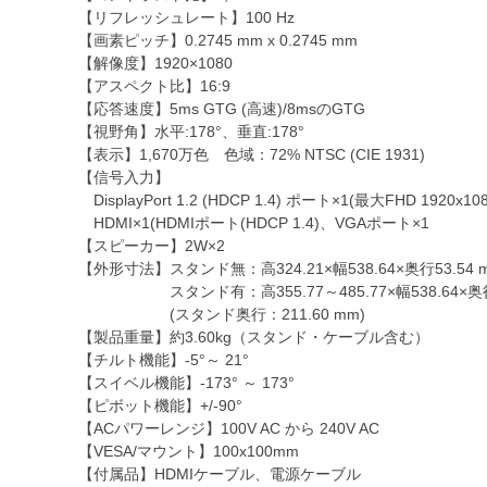
【リフレッシュレート】100 Hz
【画素ピッチ】0.2745 mm x 0.2745 mm
【解像度】1920×1080
【アスペクト比】16:9
【応答速度】5ms GTG (高速)/8msのGTG
【視野角】水平:178°、垂直:178°
【表示】1,670万色 色域：72% NTSC (CIE 1931)
【信号入力】
DisplayPort 1.2 (HDCP 1.4) ポート×1(最大FHD 1920x
HDMI×1(HDMIポート(HDCP 1.4)、VGAポート×1
【スピーカー】2W×2
【外形寸法】スタンド無：高324.21×幅538.64×奥行53.54 
スタンド有：高355.77～485.77×幅538.64×奥行4
(スタンド奥行：211.60 mm)
【製品重量】約3.60kg（スタンド・ケーブル含む）
【チルト機能】-5°～ 21°
【スイベル機能】-173° ～ 173°
【ピボット機能】+/-90°
【ACパワーレンジ】100V AC から 240V AC
【VESA/マウント】100x100mm
【付属品】HDMIケーブル、電源ケーブル