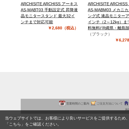
ARCHISITE ARCHISS アーキス
ARCHISITE ARCHI
AS-MABT03 手動設定式 昇降液
AS-MABM03 メカニ
晶モニタースタンド 最大32イ
ング式 液晶モニターア
ンチまで対応可能
インチ（2～12kg）ま
￥2,680（税込）
料無料(沖縄県・離島除
（ブラック）
￥6,2
営業時間のご案内
ご注文方法について
利
当ウェブサイトでは、お客様により良いサービスをご提供するため
「
こちら
」をご確認ください。