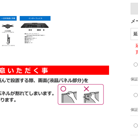
メ
延
保証
保証
）