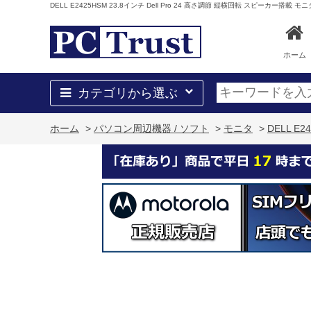
DELL E2425HSM 23.8インチ Dell Pro 24 高さ調節 縦横回転 スピーカー搭載
ホーム
カテゴリから選ぶ
ホーム
>
パソコン周辺機器 / ソフト
>
モニタ
>
DELL E