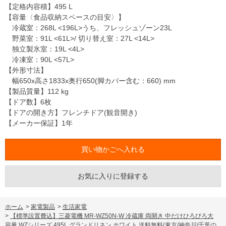
【定格内容積】495 L
【容量〈食品収納スペースの目安〉】
冷蔵室：268L <196L>うち、フレッシュゾーン23L
野菜室：91L <61L>/ 切り替え室：27L <14L>
独立製氷室：19L <4L>
冷凍室：90L <57L>
【外形寸法】
幅650x高さ1833x奥行650(脚カバー含む：660) mm
【製品質量】112 kg
【ドア数】6枚
【ドアの開き方】フレンチドア(観音開き)
【メーカー保証】1年
お気に入りに登録する
ホーム
>
家電製品
>
生活家電
>
【標準設置費込】三菱電機 MR-WZ50N-W 冷蔵庫 両開き 中だけひろびろ大
容量 WZシリーズ 495L グランドリネン ホワイト 送料無料(東京/神奈川/千葉の