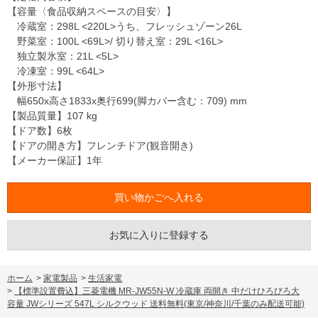
【容量〈食品収納スペースの目安〉】
冷蔵室：298L <220L>うち、フレッシュゾーン26L
野菜室：100L <69L>/ 切り替え室：29L <16L>
独立製氷室：21L <5L>
冷凍室：99L <64L>
【外形寸法】
幅650x高さ1833x奥行699(脚カバー含む：709) mm
【製品質量】107 kg
【ドア数】6枚
【ドアの開き方】フレンチドア(観音開き)
【メーカー保証】1年
お気に入りに登録する
ホーム
>
家電製品
>
生活家電
>
【標準設置費込】三菱電機 MR-JW55N-W 冷蔵庫 両開き 中だけひろびろ大
容量 JWシリーズ 547L シルクウッド 送料無料(東京/神奈川/千葉のみ配送可能)