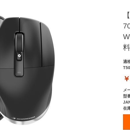
【
7
W
適
T5
￥
メ
型
JA
在