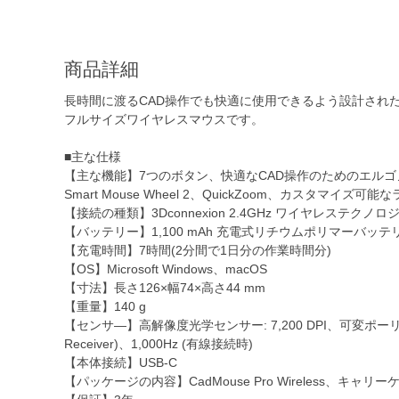
商品詳細
長時間に渡るCAD操作でも快適に使用できるよう設計され
フルサイズワイヤレスマウスです。
■主な仕様
【主な機能】7つのボタン、快適なCAD操作のためのエルゴ
Smart Mouse Wheel 2、QuickZoom、カスタマイズ
【接続の種類】3Dconnexion 2.4GHz ワイヤレステクノロジー、
【バッテリー】1,100 mAh 充電式リチウムポリマーバッテ
【充電時間】7時間(2分間で1日分の作業時間分)
【OS】Microsoft Windows、macOS
【寸法】長さ126×幅74×高さ44 mm
【重量】140 g
【センサ―】高解像度光学センサー: 7,200 DPI、可変ポーリングレート:
Receiver)、1,000Hz (有線接続時)
【本体接続】USB-C
【パッケージの内容】CadMouse Pro Wireless、キャリーケース、