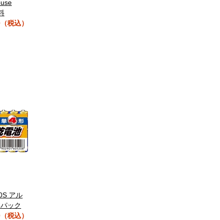
ouse
料
10（税込）
10S アル
本パック
0（税込）