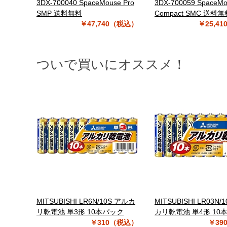
3DX-700040 SpaceMouse Pro
3DX-700059 SpaceM
SMP 送料無料
Compact SMC 送料無
￥47,740（税込）
￥25,4
ついで買いにオススメ！
MITSUBISHI LR6N/10S アルカ
MITSUBISHI LR03N/
リ乾電池 単3形 10本パック
カリ乾電池 単4形 10
￥310（税込）
￥39