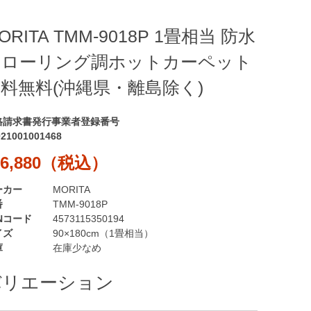
ORITA TMM-9018P 1畳相当 防水
フローリング調ホットカーペット
料無料(沖縄県・離島除く)
格請求書発行事業者登録番号
021001001468
6,880（税込）
ーカー
MORITA
番
TMM-9018P
Nコード
4573115350194
イズ
90×180cm（1畳相当）
庫
在庫少なめ
バリエーション