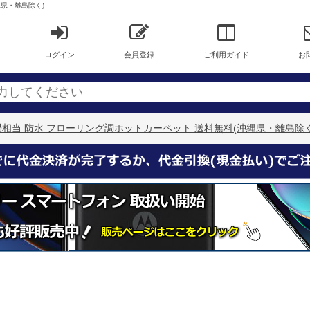
縄県・離島除く)
ログイン
会員登録
ご利用ガイド
お
8P 1畳相当 防水 フローリング調ホットカーペット 送料無料(沖縄県・離島除く