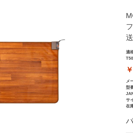
M
送
適
T5
￥
メ
型
JA
サ
在