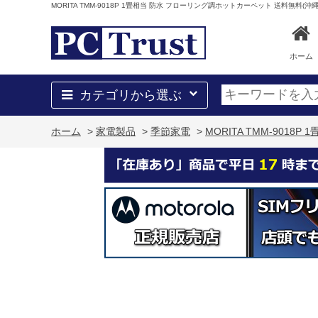
MORITA TMM-9018P 1畳相当 防水 フローリング調ホットカーペット 送料無料(沖
ホーム
カテゴリから選ぶ
ホーム
>
家電製品
>
季節家電
>
MORITA TMM-901