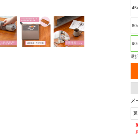
45
60
9
選
メ
延