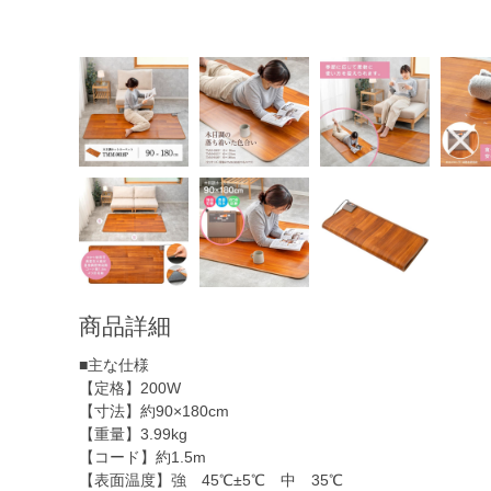
商品詳細
■主な仕様
【定格】200W
【寸法】約90×180cm
【重量】3.99kg
【コード】約1.5m
【表面温度】強 45℃±5℃ 中 35℃