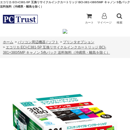
エコリカ ECI-C381-5P 互換リサイクルインクカートリッジ BCI-381+380/5MP キャノン 5色パック
送料無料（沖縄県・離島を除く）
カート
マイページ
検索
ホーム
>
パソコン周辺機器 / ソフト
>
プリンタオプション
>
エコリカ ECI-C381-5P 互換リサイクルインクカートリッジ BCI-
381+380/5MP キャノン 5色パック 送料無料（沖縄県・離島を除く）