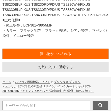
TS8230BK/PIXUS TS8230RD/PIXUS TS8230WH/PIXUS
TS8330BK/PIXUS TS8330RD/PIXUS TS8330WH/PIXUS
TS8430BK/PIXUS TS8430RD/PIXUS TS8430WH/TR703a/TR8630a
■主な仕様■
・純正型番：BCI-381+380/5MP
・カラー：ブラック/顔料、ブラック/染料、シアン/染料、マゼンタ/
染料、イエロー/染料
お気に入りに登録する
ホーム
>
パソコン周辺機器 / ソフト
>
プリンタオプション
>
エコリカ ECI-C381-5P 互換リサイクルインクカートリッジ BCI-
381+380/5MP キャノン 5色パック 送料無料（沖縄県・離島を除く）
キーワードから探す