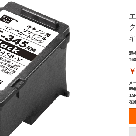
エ
ク
キ
適
T5
￥
メ
型
JA
在