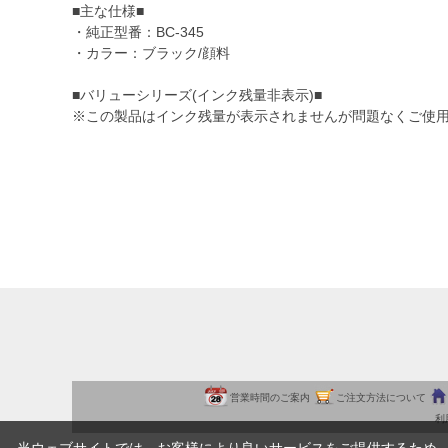
■主な仕様■
・純正型番：BC-345
・カラー：ブラック/顔料
■バリューシリーズ(インク残量非表示)■
※この製品はインク残量が表示されませんが問題なくご使
営業時間のご案内
ご注文方法について
利