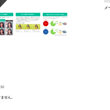
メ
330
けません。