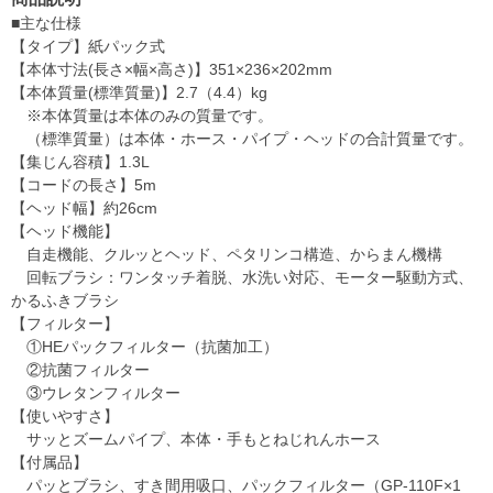
■主な仕様
【タイプ】紙パック式
【本体寸法(長さ×幅×高さ)】351×236×202mm
【本体質量(標準質量)】2.7（4.4）kg
※本体質量は本体のみの質量です。
（標準質量）は本体・ホース・パイプ・ヘッドの合計質量です。
【集じん容積】1.3L
【コードの長さ】5m
【ヘッド幅】約26cm
【ヘッド機能】
自走機能、クルッとヘッド、ペタリンコ構造、からまん機構
回転ブラシ：ワンタッチ着脱、水洗い対応、モーター駆動方式、
かるふきブラシ
【フィルター】
①HEパックフィルター（抗菌加工）
②抗菌フィルター
③ウレタンフィルター
【使いやすさ】
サッとズームパイプ、本体・手もとねじれんホース
【付属品】
パッとブラシ、すき間用吸口、パックフィルター（GP-110F×1