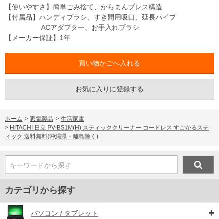
【使いやすさ】簡単ごみ捨て、からまんプレス構造
【付属品】ハンディブラシ、すき間用吸口、延長パイプ
ACアダプター、お手入れブラシ
【メーカー保証】1年
お気に入りに登録する
ホーム
>
家電製品
>
生活家電
>
HITACHI 日立 PV-BS1M(H) スティッククリーナー コードレス すごかるステ
ィック 送料無料(沖縄県・離島除く)
キーワードから探す
カテゴリから探す
パソコン / タブレット