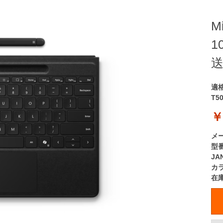
M
1
適
T5
￥
メ
型
JA
カ
在