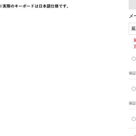
メ
延
保証
保証