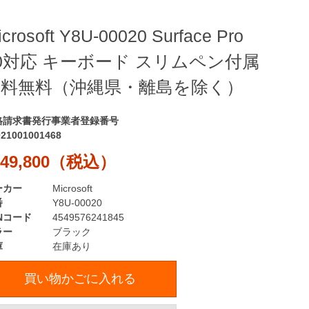
icrosoft Y8U-00020 Surface Pro
0対応 キーボード スリムペン付属
送料無料（沖縄県・離島を除く）
格請求書発行事業者登録番号
021001001468
49,800（税込）
ーカー
Microsoft
番
Y8U-00020
Nコード
4549576241845
ラー
ブラック
庫
在庫あり
買い物かごに入れる