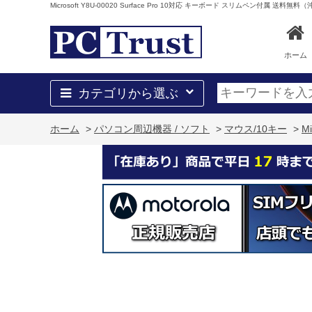
Microsoft Y8U-00020 Surface Pro 10対応 キーボード スリムペン付属 送
ホーム
カテゴリから選ぶ
ホーム
>
パソコン周辺機器 / ソフト
>
マウス/10キー
>
M