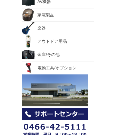
AV機器
家電製品
楽器
アウトドア用品
金庫/その他
電動工具/オプション