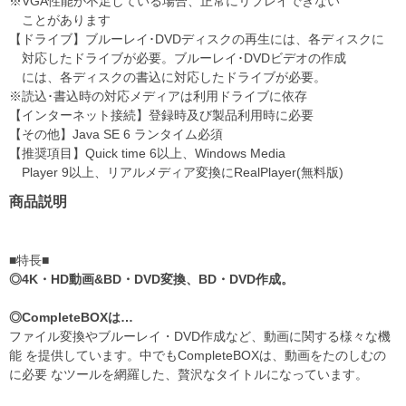
※VGA性能が不足している場合、正常にリプレイできない
ことがあります
【ドライブ】ブルーレイ･DVDディスクの再生には、各ディスクに
対応したドライブが必要。ブルーレイ･DVDビデオの作成
には、各ディスクの書込に対応したドライブが必要。
※読込･書込時の対応メディアは利用ドライブに依存
【インターネット接続】登録時及び製品利用時に必要
【その他】Java SE 6 ランタイム必須
【推奨項目】Quick time 6以上、Windows Media
Player 9以上、リアルメディア変換にRealPlayer(無料版)
商品説明
■特長■
◎4K・HD動画&BD・DVD変換、BD・DVD作成。
◎CompleteBOXは…
ファイル変換やブルーレイ・DVD作成など、動画に関する様々な機
能 を提供しています。中でもCompleteBOXは、動画をたのしむの
に必要 なツールを網羅した、贅沢なタイトルになっています。