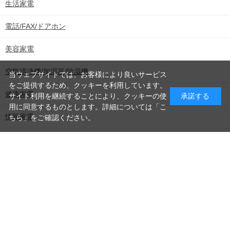
生活家電
込
電話/FAX/ドアホン
美容家電
み
空気清浄機/加湿器/除湿機
当ウェブサイトでは、お客様により良いサービス
をご提供するため、クッキーを利用しています。
健康家電
サイト利用を継続することにより、クッキーの使
承諾する
中
用に同意するものとします。詳細については「
こ
情報家電
ちら
」をご確認ください。
食器洗乾燥機/ゴミ処理機
季節家電
調理家電/調理器具
照明器具