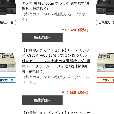
強火力:右 幅約56cm ブラック 送料無料(沖
縄県・離島除く)
（都市ガス(12A13A)/強火力:右 ブラッ
ク）
￥19,620（税込）
商品詳細へ
【お掃除ふきんプレゼント】Rinnai リンナ
イ KG66VTAWL(13A) ガスコンロ グリル
付きガステーブル 都市ガス用 強火力:左 幅
約60cm クリームベージュ 送料無料(沖縄
県・離島除く)
（都市ガス(12A13A)/強火力:左 クリーム
ベージュ）
￥42,685（税込）
商品詳細へ
【お掃除ふきんプレゼント】Rinnai リンナ