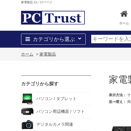
家電製品 12／17ページ
ホーム
カテゴリから選ぶ
ホーム
>
家電製品
家電
カテゴリから探す
表示方法：
サ
パソコン / タブレット
並べ替え：
商
パソコン周辺機器 / ソフト
デジタルカメラ関連