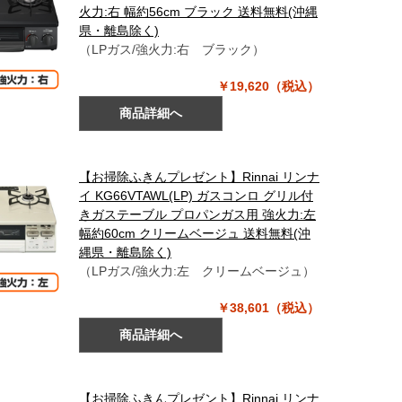
火力:右 幅約56cm ブラック 送料無料(沖縄
県・離島除く)
（LPガス/強火力:右 ブラック）
￥19,620（税込）
商品詳細へ
【お掃除ふきんプレゼント】Rinnai リンナ
イ KG66VTAWL(LP) ガスコンロ グリル付
きガステーブル プロパンガス用 強火力:左
幅約60cm クリームベージュ 送料無料(沖
縄県・離島除く)
（LPガス/強火力:左 クリームベージュ）
￥38,601（税込）
商品詳細へ
【お掃除ふきんプレゼント】Rinnai リンナ