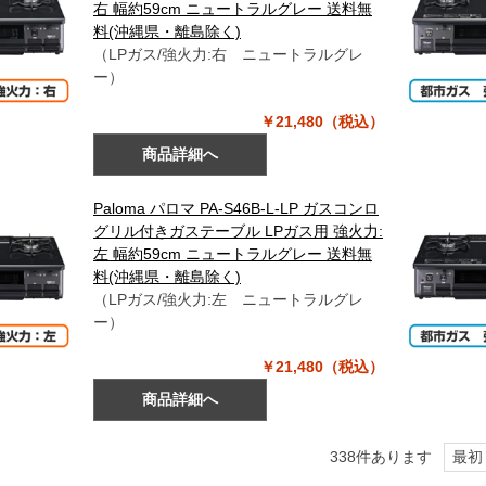
右 幅約59cm ニュートラルグレー 送料無
料(沖縄県・離島除く)
（LPガス/強火力:右 ニュートラルグレ
ー）
￥21,480（税込）
商品詳細へ
Paloma パロマ PA-S46B-L-LP ガスコンロ
グリル付きガステーブル LPガス用 強火力:
左 幅約59cm ニュートラルグレー 送料無
料(沖縄県・離島除く)
（LPガス/強火力:左 ニュートラルグレ
ー）
￥21,480（税込）
商品詳細へ
338
件あります
最初