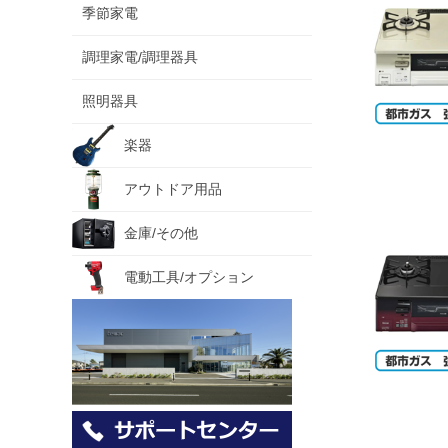
季節家電
調理家電/調理器具
照明器具
楽器
アウトドア用品
金庫/その他
電動工具/オプション