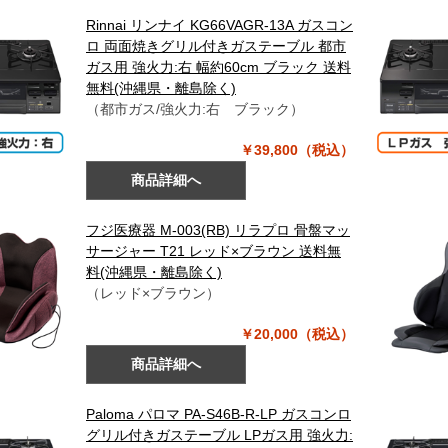
Rinnai リンナイ KG66VAGR-13A ガスコン
ロ 両面焼きグリル付きガステーブル 都市
ガス用 強火力:右 幅約60cm ブラック 送料
無料(沖縄県・離島除く)
（都市ガス/強火力:右 ブラック）
￥39,800（税込）
商品詳細へ
フジ医療器 M-003(RB) リラプロ 骨盤マッ
サージャー T21 レッド×ブラウン 送料無
料(沖縄県・離島除く)
（レッド×ブラウン）
￥20,000（税込）
商品詳細へ
Paloma パロマ PA-S46B-R-LP ガスコンロ
グリル付きガステーブル LPガス用 強火力: