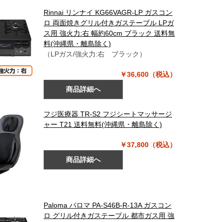
Rinnai リンナイ KG66VAGR-LP ガスコン
ロ 両面焼きグリル付きガステーブル LPガ
ス用 強火力:右 幅約60cm ブラック 送料無
料(沖縄県・離島除く)
（LPガス/強火力:右 ブラック）
￥36,600（税込）
商品詳細へ
フジ医療器 TR-S2 フジシートマッサージ
ャー T21 送料無料(沖縄県・離島除く)
￥37,800（税込）
商品詳細へ
Paloma パロマ PA-S46B-R-13A ガスコン
ロ グリル付きガステーブル 都市ガス用 強