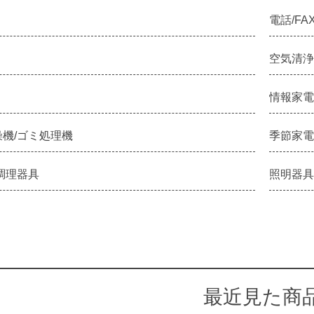
電話/FA
空気清浄
情報家電
機/ゴミ処理機
季節家電
調理器具
照明器具
最近見た商