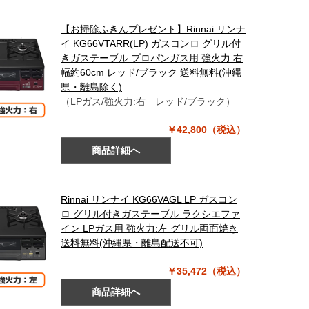
【お掃除ふきんプレゼント】Rinnai リンナ
イ KG66VTARR(LP) ガスコンロ グリル付
きガステーブル プロパンガス用 強火力:右
幅約60cm レッド/ブラック 送料無料(沖縄
県・離島除く)
（LPガス/強火力:右 レッド/ブラック）
￥42,800（税込）
商品詳細へ
Rinnai リンナイ KG66VAGL LP ガスコン
ロ グリル付きガステーブル ラクシエファ
イン LPガス用 強火力:左 グリル両面焼き
送料無料(沖縄県・離島配送不可)
￥35,472（税込）
商品詳細へ