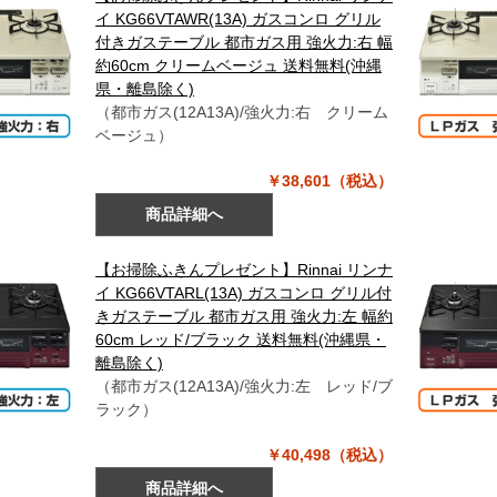
イ KG66VTAWR(13A) ガスコンロ グリル
付きガステーブル 都市ガス用 強火力:右 幅
約60cm クリームベージュ 送料無料(沖縄
県・離島除く)
（都市ガス(12A13A)/強火力:右 クリーム
ベージュ）
￥38,601（税込）
商品詳細へ
【お掃除ふきんプレゼント】Rinnai リンナ
イ KG66VTARL(13A) ガスコンロ グリル付
きガステーブル 都市ガス用 強火力:左 幅約
60cm レッド/ブラック 送料無料(沖縄県・
離島除く)
（都市ガス(12A13A)/強火力:左 レッド/ブ
ラック）
￥40,498（税込）
商品詳細へ