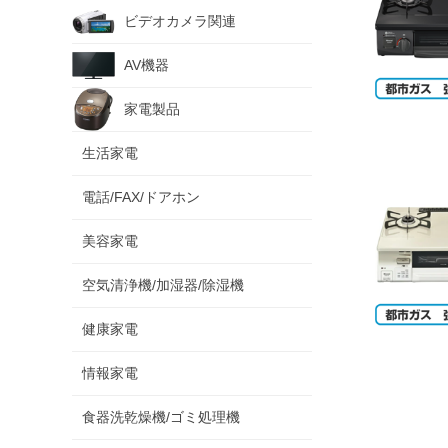
ビデオカメラ関連
AV機器
家電製品
生活家電
電話/FAX/ドアホン
美容家電
空気清浄機/加湿器/除湿機
健康家電
情報家電
食器洗乾燥機/ゴミ処理機