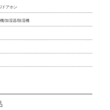
X/ドアホン
機/加湿器/除湿機
品