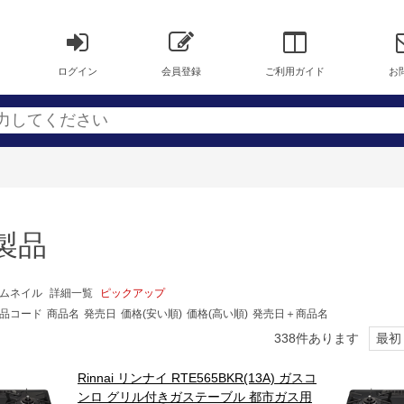
ログイン
会員登録
ご利用ガイド
お
製品
ムネイル
詳細一覧
ピックアップ
品コード
商品名
発売日
価格(安い順)
価格(高い順)
発売日＋商品名
338
件あります
最初
Rinnai リンナイ RTE565BKR(13A) ガスコ
ンロ グリル付きガステーブル 都市ガス用