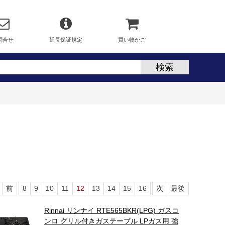
問合せ
延長保証規定
買い物かご
前
8
9
10
11
12
13
14
15
16
次
最後
Rinnai リンナイ RTE565BKR(LPG) ガスコ
ンロ グリル付きガステーブル LPガス用 強