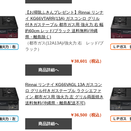
【お掃除ふきんプレゼント】Rinnai リンナ
イ KG66VTARR(13A) ガスコンロ グリル
付きガステーブル 都市ガス用 強火力:右 幅
約60cm レッド/ブラック 送料無料(沖縄
県・離島除く)
（都市ガス(12A13A)/強火力:右 レッド/ブ
ラック）
￥38,601（税込）
商品詳細へ
Rinnai リンナイ KG66VAGL 13A ガスコン
ロ グリル付きガステーブル ラクシエファ
イン 都市ガス用 強火力:左 グリル両面焼き
送料無料(沖縄県・離島配送不可)
￥36,500（税込）
商品詳細へ