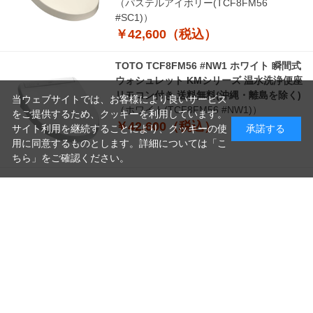
（パステルアイボリー(TCF8FM56
#SC1)）
￥42,600（税込）
TOTO TCF8FM56 #NW1 ホワイト 瞬間式
ウォシュレット KMシリーズ 温水洗浄便座
リモコン付き 送料無料(沖縄・離島を除く)
当ウェブサイトでは、お客様により良いサービス
（ホワイト(TCF8FM56 #NW1)）
をご提供するため、クッキーを利用しています。
￥42,600（税込）
サイト利用を継続することにより、クッキーの使
承諾する
用に同意するものとします。詳細については「
こ
ちら
」をご確認ください。
つづきを見る
読
み
[1～8件]
10
件あります