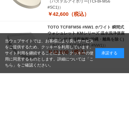
（パステルアイボリー(TCF8FM56
#SC1)）
￥42,600（税込）
TOTO TCF8FM56 #NW1 ホワイト 瞬間式
ウォシュレット KMシリーズ 温水洗浄便座
リモコン付き 送料無料(沖縄・離島を除く)
当ウェブサイトでは、お客様により良いサービス
（ホワイト(TCF8FM56 #NW1)）
をご提供するため、クッキーを利用しています。
￥42,600（税込）
サイト利用を継続することにより、クッキーの使
承諾する
用に同意するものとします。詳細については「
こ
ちら
」をご確認ください。
つづきを見る
読
み
[1～8件]
10
件あります