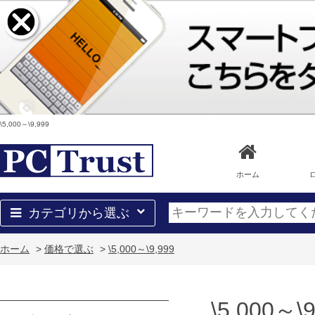
\5,000～\9,999
ホーム
カテゴリから選ぶ
ホーム
>
価格で選ぶ
>
\5,000～\9,999
\5,000～\9