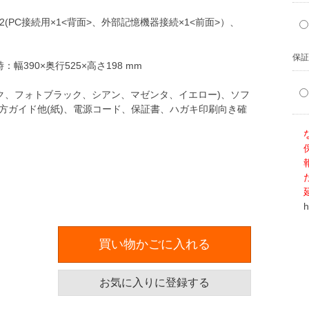
×2(PC接続用×1<背面>、外部記憶機器接続×1<前面>）、
保証
幅390×奥行525×高さ198 mm
ク、フォトブラック、シアン、マゼンタ、イエロー)、ソフ
方ガイド他(紙)、電源コード、保証書、ハガキ印刷向き確
h
買い物かごに入れる
お気に入りに登録する