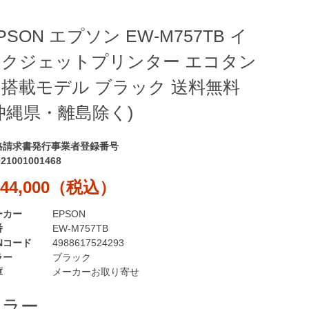
PSON エプソン EW-M757TB イ
ンクジェットプリンター エコタン
搭載モデル ブラック 送料無料
沖縄県・離島除く)
格請求書発行事業者登録番号
021001001468
44,000（税込）
ーカー
EPSON
番
EW-M757TB
Nコード
4988617524293
ラー
ブラック
庫
メーカーお取り寄せ
カラー