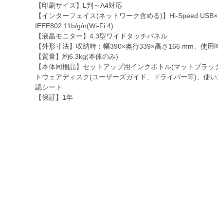
【印刷サイズ】L判～A4対応
【インターフェイス(ネットワーク含める)】Hi-Speed USB
IEEE802.11b/g/n(Wi-Fi 4)
【液晶モニター】4.3型ワイドタッチパネル
【外形寸法】収納時：幅390×奥行339×高さ166 mm、使用時：
【質量】約6.3kg(本体のみ)
【本体同梱品】セットアップ用インクボトル(マットブラッ
トウェアディスク(ユーザーズガイド、ドライバー等)、使い
認シート
【保証】1年