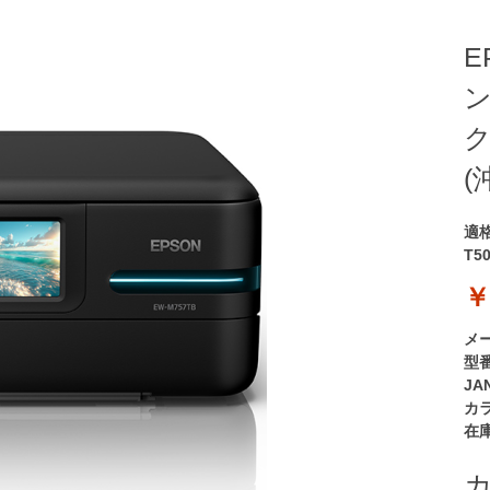
E
ク
(
適
T5
￥
メ
型
JA
カ
在