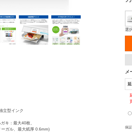
選
メ
延
独立型インク
ハガキ：最大40枚、
保証
ガル、最大紙厚 0.6mm)