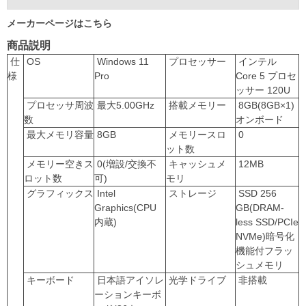
メーカーページはこちら
商品説明
仕
OS
Windows 11
プロセッサー
インテル
様
Pro
Core 5 プロセ
ッサー 120U
プロセッサ周波
最大5.00GHz
搭載メモリー
8GB(8GB×1)
数
オンボード
最大メモリ容量
8GB
メモリースロ
0
ット数
メモリー空きス
0(増設/交換不
キャッシュメ
12MB
ロット数
可)
モリ
グラフィックス
Intel
ストレージ
SSD 256
Graphics(CPU
GB(DRAM-
内蔵)
less SSD/PCIe
NVMe)暗号化
機能付フラッ
シュメモリ
キーボード
日本語アイソレ
光学ドライブ
非搭載
ーションキーボ