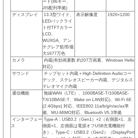
ード(86キー、
JIS配列準拠)
ディスプレイ
13.3型ワイド、
表示解像度
1920×1200
LEDバックライ
ト付TFTカラー
LCD、
WUXGA、アン
チグレア処理/最
大1677万色
カメラ
内蔵(有効画素数 約207万画素、Windows Hello
対応)
サウンド
チップセット内蔵＋High Definition Audioコー
デック、ステレオスピーカー内蔵、デジタルス
テレオマイク内蔵
通信機能
無線WAN（LTE）、1000BASE-T/100BASE-
TX/10BASE-T、Wake on LAN対応)、Wi-Fi 6E
(2.4Gbps) 対応、IEEE802.11a/b/g/n/ac/ax準
拠、MU-MIMO対応、Bluetooth V5.3準拠
インターフェー
Type-A：USB3.2（Gen1）×2（右側面×1、左
ス
側面×1、左側面は電源オフUSB充電機能付
き）、Type-C：USB3.2（Gen2）（DisplayPort