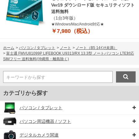
Ver19 ダウンロード版 セキュリティソフト
送料無料
（1台3年版）
★Windows/Mac/Android対応★
￥7,980（税込）
ホーム
>
パソコン / タブレット
>
ノート
>
ノート（B5 14ｲﾝﾁ未満）
>
富士通 FMVU81099P LIFEBOOK U9313/RX 13.3型 ノートパソコン LTE対応
SIMフリー 送料無料(沖縄県・離島除く)
キーワードから探す
カテゴリから探す
パソコン / タブレット
パソコン周辺機器 / ソフト
デジタルカメラ関連