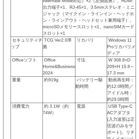
Alternate Mode対応）×2（左側面奥）、HDMI
出力端子×1、RJ-45×1、3.5mmステレオ・ミニ
ジャック（マイクイン・ラインイン・ヘッドホ
ン・ラインアウト・ヘッドセット兼用端子）、
microSDメモリースロット×1、nanoSIMカード
スロット×1
セキュリティチ
TCG Ver2.0準
リカバリ
Windows 11
ップ
拠
Proリカバリメ
ディア
Officeソフト
Office
寸法
W 308.8×D
Home&Business
209×H 15.8～
2024
17.3 mm
重量
約919g
バッテリー駆
動画再生時：
動時間
約12.0時間／
アイドル時：
約29.0時間
消費電力
約 3.1W（約
電源
USB Type-C
74W）
ACアダプタ
(入力波形は正
弦波のみをサ
ポート)、リチ
ウムイオンバ