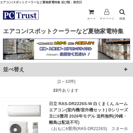
エアコン/スポットクーラーなど夏物家電特集 並び順：発売日
カート
マイページ
検索
エアコン/スポットクーラーなど夏物家電特集
並べ替え
[1～10件]
22
件あります
日立 RAS-DR2226S-W 白くまくん ルーム
エアコン(室内機/室外機セット) Dシリーズ
主に6畳用 2026年モデル 送料無料(沖縄・
離島は配送不可)
（おもに6畳用(RAS-DR2226S) スターホ