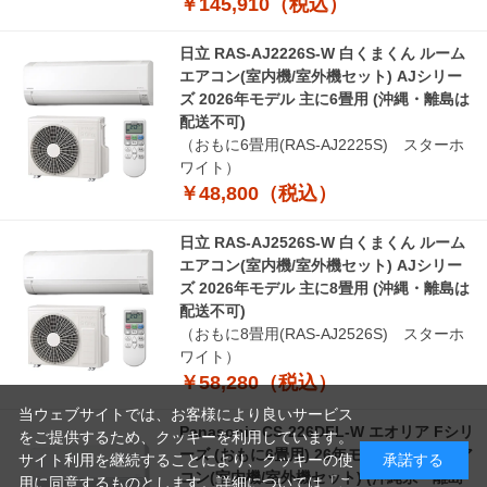
￥145,910（税込）
日立 RAS-AJ2226S-W 白くまくん ルーム
エアコン(室内機/室外機セット) AJシリー
ズ 2026年モデル 主に6畳用 (沖縄・離島は
配送不可)
（おもに6畳用(RAS-AJ2225S) スターホ
ワイト）
￥48,800（税込）
日立 RAS-AJ2526S-W 白くまくん ルーム
エアコン(室内機/室外機セット) AJシリー
ズ 2026年モデル 主に8畳用 (沖縄・離島は
配送不可)
（おもに8畳用(RAS-AJ2526S) スターホ
ワイト）
￥58,280（税込）
当ウェブサイトでは、お客様により良いサービス
Panasonic CS-226DFL-W エオリア Fシリ
をご提供するため、クッキーを利用しています。
ーズ (おもに6畳用) 26年モデル ルームエア
サイト利用を継続することにより、クッキーの使
承諾する
コン(室内機/室外機セット) (沖縄県・離島
用に同意するものとします。詳細については「
こ