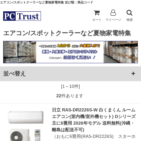
エアコン/スポットクーラーなど夏物家電特集 並び順：商品コード
カート
マイページ
検索
エアコン/スポットクーラーなど夏物家電特集
並べ替え
[1～10件]
22
件あります
日立 RAS-DR2226S-W 白くまくん ルーム
エアコン(室内機/室外機セット) Dシリーズ
主に6畳用 2026年モデル 送料無料(沖縄・
離島は配送不可)
（おもに6畳用(RAS-DR2226S) スターホ