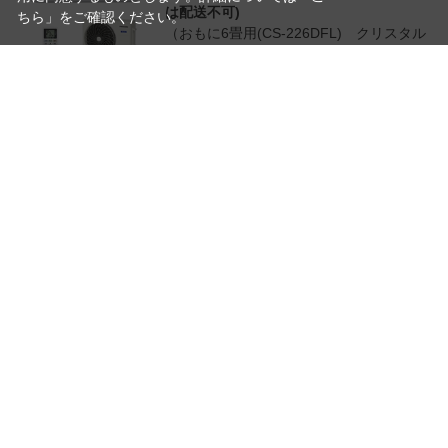
は配送不可)
ちら
」をご確認ください。
（おもに6畳用(CS-226DFL) クリスタル
ホワイト）
￥52,000（税込）
Haier ハイアール JA-W16B 窓用エアコン
冷房専用 2026年モデル 送料無料 (沖縄・離
島は除く)
（ホワイト）
￥38,400（税込）
つづきを見る
読
み
[1～10件]
22
件あります