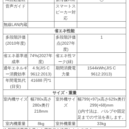
音声ガイド
スマートス
ピーカー対
応
無線LAN内蔵
省エネ性能
多段階評価
多段階評価
1
(2010年度)
点(2027年
度)
省エネ基準達
74%(2027年
省エネ性マ
成率
度)
ーク(緑)
通年エネルギ
4.9(JIS C
期間消費電
1544kWh(JIS C
ー消費効率
9612:2013)
力量
9612:2013)
年間電気代
41688 円*1
(目安)
サイズ・重量
室内機サイズ
幅780x高さ
室外機サイ
幅799(+97)x高さ629x奥行
280x奥行
ズ
299(+68)mm
218mm
()内寸法は、バルブや固定
足までの寸法を表します。
室内機重量
8kg
室外機重量
33kg