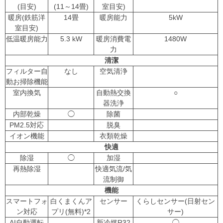
(目安)
(11～14畳)
室目安)
暖房(鉄筋洋
14畳
暖房能力
5kW
室目安)
低温暖房能力
5.3 kW
暖房消費電
1480W
力
清潔
フィルター自
なし
空気清浄
動お掃除機能
室内換気
自動熱交換
○
器洗浄
内部乾燥
◯
除菌
PM2.5対応
脱臭
イオン機能
衣類乾燥
快適
除湿
◯
加湿
再熱除湿
快適気流/気
流制御
機能
スマートフォ
白くまくんア
センサー
くらしセンサー(日射セン
ン対応
プリ(無料)*2
サー)
AI自動運転
新冷媒R32
◯