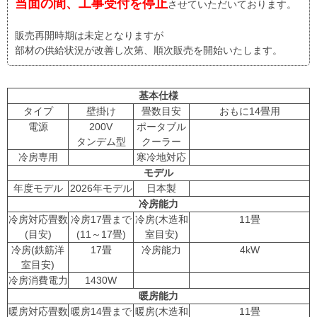
当面の間、工事受付を停止
させていただいております。
販売再開時期は未定となりますが
部材の供給状況が改善し次第、順次販売を開始いたします。
基本仕様
タイプ
壁掛け
畳数目安
おもに14畳用
電源
200V
ポータブル
タンデム型
クーラー
冷房専用
寒冷地対応
モデル
年度モデル
2026年モデル
日本製
冷房能力
冷房対応畳数
冷房17畳まで
冷房(木造和
11畳
(目安)
(11～17畳)
室目安)
冷房(鉄筋洋
17畳
冷房能力
4kW
室目安)
冷房消費電力
1430W
暖房能力
暖房対応畳数
暖房14畳まで
暖房(木造和
11畳