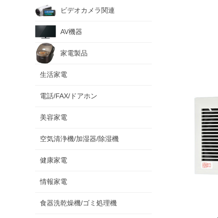
ビデオカメラ関連
AV機器
家電製品
生活家電
電話/FAX/ドアホン
美容家電
空気清浄機/加湿器/除湿機
健康家電
情報家電
食器洗乾燥機/ゴミ処理機