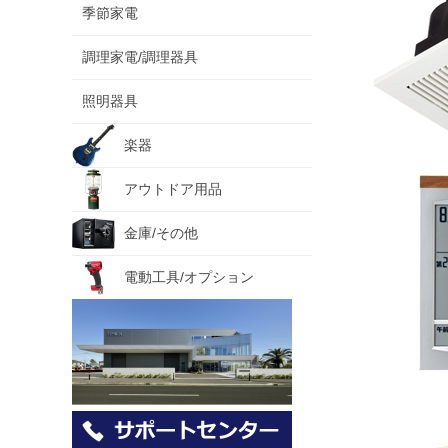
季節家電
調理家電/調理器具
照明器具
楽器
アウトドア用品
金庫/その他
電動工具/オプション