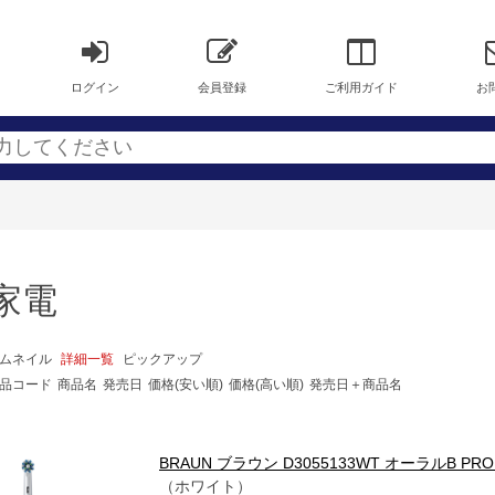
ログイン
会員登録
ご利用ガイド
お
家電
ムネイル
詳細一覧
ピックアップ
品コード
商品名
発売日
価格(安い順)
価格(高い順)
発売日＋商品名
BRAUN ブラウン D3055133WT オーラルB PRO
（ホワイト）