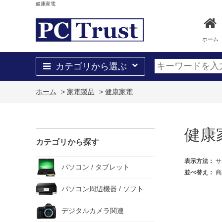
健康家電
ホーム
カテゴリから選ぶ
ホーム
>
家電製品
>
健康家電
健康
カテゴリから探す
表示方法：
サ
パソコン / タブレット
並べ替え：
商
パソコン周辺機器 / ソフト
デジタルカメラ関連