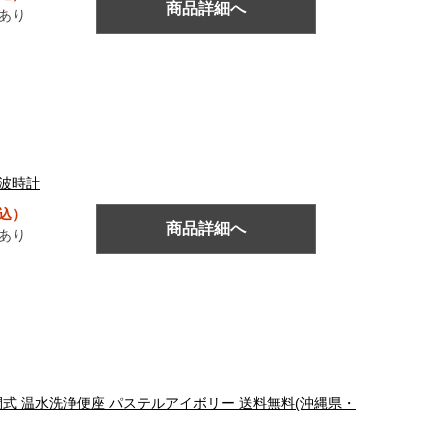
商品詳細へ
あり
電波時計
税込）
商品詳細へ
あり
ュ 瞬間式 温水洗浄便座 パステルアイボリー 送料無料(沖縄県・