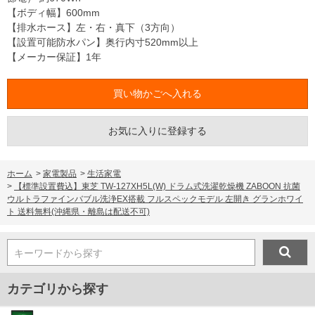
【ボディ幅】600mm
【排水ホース】左・右・真下（3方向）
【設置可能防水パン】奥行内寸520mm以上
【メーカー保証】1年
お気に入りに登録する
ホーム
>
家電製品
>
生活家電
>
【標準設置費込】東芝 TW-127XH5L(W) ドラム式洗濯乾燥機 ZABOON 抗菌
ウルトラファインバブル洗浄EX搭載 フルスペックモデル 左開き グランホワイ
ト 送料無料(沖縄県・離島は配送不可)
キーワードから探す
カテゴリから探す