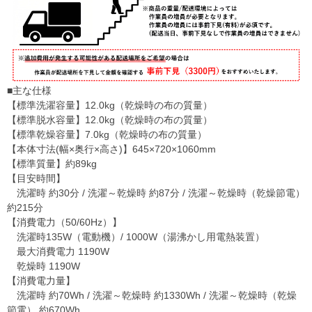
■主な仕様
【標準洗濯容量】12.0kg（乾燥時の布の質量）
【標準脱水容量】12.0kg（乾燥時の布の質量）
【標準乾燥容量】7.0kg（乾燥時の布の質量）
【本体寸法(幅×奥行×高さ)】645×720×1060mm
【標準質量】約89kg
【目安時間】
洗濯時 約30分 / 洗濯～乾燥時 約87分 / 洗濯～乾燥時（乾燥節電）
約215分
【消費電力（50/60Hz）】
洗濯時135W（電動機）/ 1000W（湯沸かし用電熱装置）
最大消費電力 1190W
乾燥時 1190W
【消費電力量】
洗濯時 約70Wh / 洗濯～乾燥時 約1330Wh / 洗濯～乾燥時（乾燥
節電） 約670Wh