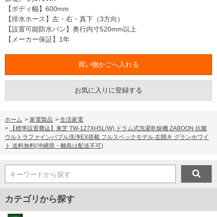
【ボディ幅】600mm
【排水ホース】左・右・真下（3方向）
【設置可能防水パン】奥行内寸520mm以上
【メーカー保証】1年
お気に入りに登録する
ホーム
>
家電製品
>
生活家電
>
【標準設置費込】東芝 TW-127XH5L(W) ドラム式洗濯乾燥機 ZABOON 抗菌
ウルトラファインバブル洗浄EX搭載 フルスペックモデル 左開き グランホワイ
ト 送料無料(沖縄県・離島は配送不可)
キーワードから探す
カテゴリから探す