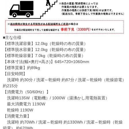
■主な仕様
【標準洗濯容量】12.0kg（乾燥時の布の質量）
【標準脱水容量】12.0kg（乾燥時の布の質量）
【標準乾燥容量】7.0kg（乾燥時の布の質量）
【本体寸法(幅×奥行×高さ)】645×720×1060mm
【標準質量】約89kg
【目安時間】
洗濯時 約30分 / 洗濯～乾燥時 約87分 / 洗濯～乾燥時（乾燥節電）
約215分
【消費電力（50/60Hz）】
洗濯時135W（電動機）/ 1000W（湯沸かし用電熱装置）
最大消費電力 1190W
乾燥時 1190W
【消費電力量】
洗濯時 約70Wh / 洗濯～乾燥時 約1330Wh / 洗濯～乾燥時（乾燥
節電） 約670Wh