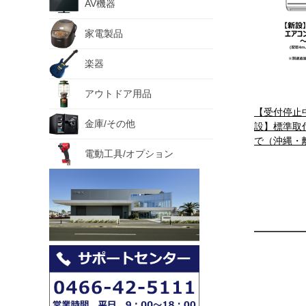
AV機器
家電製品
楽器
アウトドア用品
【受付停止
金庫/その他
設】標準取付
で（沖縄・
電動工具/オプション