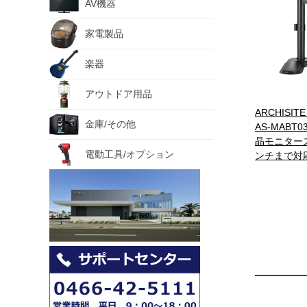
AV機器
家電製品
楽器
アウトドア用品
ARCHISIT
金庫/その他
AS-MABT
晶モニタース
電動工具/オプション
ンチまで対