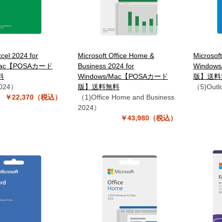
xcel 2024 for
Microsoft Office Home &
Microsof
/Mac【POSAカード
Business 2024 for
Window
料
Windows/Mac【POSAカード
版】送料
2024）
版】送料無料
（5)Outl
￥22,370（税込）
（1)Office Home and Business
2024）
￥43,980（税込）