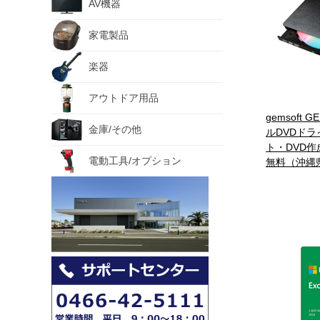
AV機器
家電製品
楽器
アウトドア用品
gemsoft 
金庫/その他
ルDVDドラ
ト・DVD作
電動工具/オプション
無料（沖縄