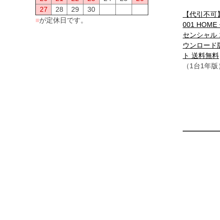
27
28
29
30
【代引不可】E
■
が定休日です。
001 HOM
センシャル 1
ウンロード
ト 送料無料
（1台1年版