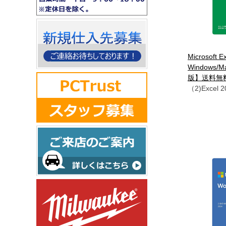
Microsoft E
Windows
版】送料無
（2)Excel 