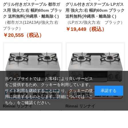
グリル付きガステーブル 都市ガ
グリル付きガステーブル LPガス
ス用 強火力:右 幅約60cm ブラッ
用 強火力:右 幅約60cm ブラック
ク 送料無料(沖縄県・離島除く)
送料無料(沖縄県・離島除く)
（都市ガス(12A13A)/強火力:右
（LPガス/強火力:右 ブラック）
ブラック）
￥19,449（税込）
￥20,555（税込）
当ウェブサイトでは、お客様により良いサービス
をご提供するため、クッキーを利用しています。
サイト利用を継続することにより、クッキーの使
承諾する
用に同意するものとします。詳細については「
こ
ちら
」をご確認ください。
Rinnai リンナイ
Rinnai リンナイ
RTE565GRL(13A)ガスコンロ グ
RTE565GRL(LPG) ガスコンロ
リル付きガステーブル 都市ガス
グリル付きガステーブル LPガス
用 強火力:左 幅約56cm スカイグ
用 強火力:左 幅約56cm スカイグ