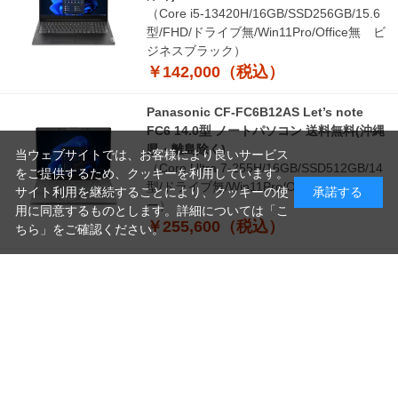
（Core i5-13420H/16GB/SSD256GB/15.6
型/FHD/ドライブ無/Win11Pro/Office無 ビ
ジネスブラック）
￥142,000（税込）
Panasonic CF-FC6B12AS Let’s note
FC6 14.0型 ノートパソコン 送料無料(沖縄
県・離島除く)
当ウェブサイトでは、お客様により良いサービス
（Core Ultra 7-255H/16GB/SSD512GB/14
をご提供するため、クッキーを利用しています。
型/ドライブ無/Win11Pro/Office無 シルバ
サイト利用を継続することにより、クッキーの使
承諾する
ー）
用に同意するものとします。詳細については「
こ
￥255,600（税込）
ちら
」をご確認ください。
つづきを見る
読
み
[1～8件]