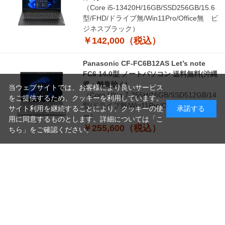
（Core i5-13420H/16GB/SSD256GB/15.6
型/FHD/ドライブ無/Win11Pro/Office無 ビ
ジネスブラック）
￥142,000（税込）
Panasonic CF-FC6B12AS Let’s note
FC6 14.0型 ノートパソコン 送料無料(沖縄
県・離島除く)
当ウェブサイトでは、お客様により良いサービス
（Core Ultra 7-255H/16GB/SSD512GB/14
をご提供するため、クッキーを利用しています。
型/ドライブ無/Win11Pro/Office無 シルバ
サイト利用を継続することにより、クッキーの使
承諾する
ー）
用に同意するものとします。詳細については「
こ
￥255,600（税込）
ちら
」をご確認ください。
つづきを見る
読
み
[1～8件]