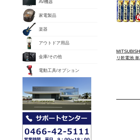
AV機器
家電製品
楽器
アウトドア用品
MITSUBIS
金庫/その他
リ乾電池 単
電動工具/オプション