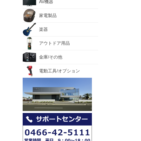
AV機器
家電製品
楽器
アウトドア用品
金庫/その他
電動工具/オプション