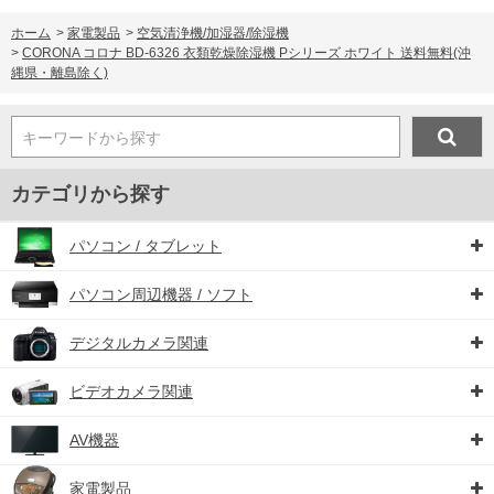
ホーム
>
家電製品
>
空気清浄機/加湿器/除湿機
>
CORONA コロナ BD-6326 衣類乾燥除湿機 Pシリーズ ホワイト 送料無料(沖
縄県・離島除く)
キーワードから探す
カテゴリから探す
パソコン / タブレット
パソコン周辺機器 / ソフト
デジタルカメラ関連
ビデオカメラ関連
AV機器
家電製品