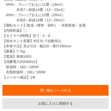
50Hz：プレハブおもに11畳（18m2）
木造7～鉄筋14畳（12～23m2）
60Hz：プレハブおもに12畳（20m2）
木造8～鉄筋16畳（13～26m2）
【運転モード】除湿（標準・節約）・衣類乾燥・送風
【内部乾燥】〇
【タイマー(時間)】切 2・4・8
【排水タンク容量】約3.5Lで自動停止
【本体寸法】高さ515・幅220・奥行330mm
【重量】7.7kg
【電源】単相100V
【消費電力(50/60Hz)】
除湿時：160／180W
衣類乾燥時：160／180W
【メーカー保証】1年
お気に入りに登録する