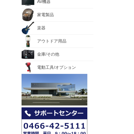
AV機器
家電製品
楽器
アウトドア用品
金庫/その他
電動工具/オプション