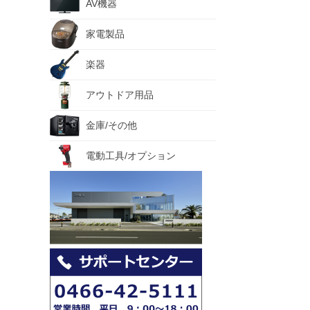
AV機器
家電製品
楽器
アウトドア用品
金庫/その他
電動工具/オプション