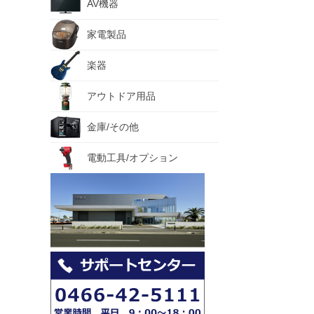
AV機器
家電製品
楽器
アウトドア用品
金庫/その他
電動工具/オプション