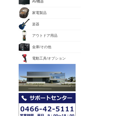
AV機器
家電製品
楽器
アウトドア用品
金庫/その他
電動工具/オプション