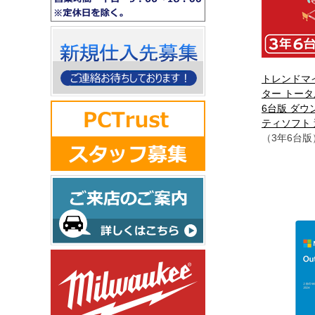
トレンドマ
ター トータ
6台版 ダウ
ティソフト
（3年6台版