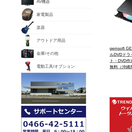
AV機器
家電製品
楽器
アウトドア用品
gemsoft 
金庫/その他
ルDVDドラ
ト・DVD作
電動工具/オプション
無料（沖縄