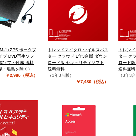
GEM-1+ZPS ポータブ
トレンドマイクロ ウイルスバス
トレンド
イブ DVD再生ソフ
ター クラウド 1年3台版 ダウン
ター クラ
成ソフト付属 送料
ロード版 セキュリティソフト
ロード版
県・離島を除く）
送料無料
送料無料
￥2,980（税込）
（1年3台版）
（3年3
￥7,480（税込）