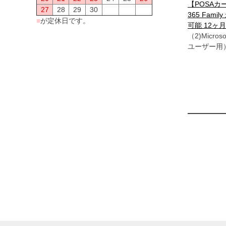
【POSAカード
27
28
29
30
365 Fam
■
が定休日です。
可能 12ヶ月
（2)Microso
ユーザー用