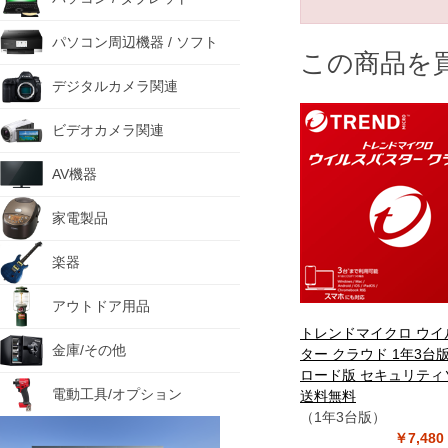
パソコン周辺機器 / ソフト
この商品を
デジタルカメラ関連
ビデオカメラ関連
AV機器
家電製品
楽器
アウトドア用品
トレンドマイクロ ウイ
金庫/その他
ター クラウド 1年3台
ロード版 セキュリティ
電動工具/オプション
送料無料
（1年3台版）
￥7,48