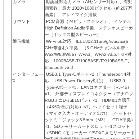
カメラ
顔認証対応カメラ（AIセンサー対応）、有効
画素数：最大 1920×1080ピクセル（約207万
画素）、アレイマイク搭載
サウンド
PCM音源（24ビットステレオ）、 インテル
High Definition Audio準拠、ステレオスピーカ
ー（ボックス型スピーカー）
通信機能
Wi-Fi 6E対応 IEEE802.11a/b/g/n/ac/ax(6
GHz帯含む) 準拠 （5 GHzチャンネル帯：
W52/W53/W56）WPA3、WPA2-AES/TKIP対
応、1000BASE-T/100BASE-TX/10BASE-T、
Bluetooth v5.3
インターフェー
USB3.1 Type-Cポート×2（Thunderbolt 4対
ス
応、USB Power Delivery対応）、USB3.0
Type-Aポート×3、LANコネクター（RJ-45）
×1、 外部ディスプレイコネクター（アナログ
RGBミニD-sub15ピン）×1、HDMI出力端子
（4K60p出力対応）×1、ヘッドセット端子
（マイク入力＋オーディオ出力）（ヘッドセ
ットミニジャック3.5mm（M3）、CTIA準拠）
×1、SDメモリーカードスロット×1スロット
（SDHCメモリーカード/SDXCメモリーカード