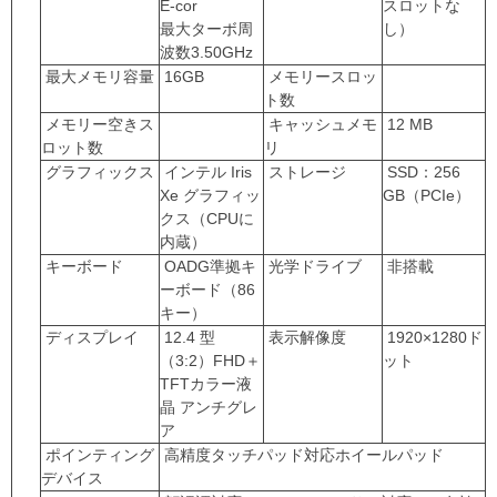
E-cor
スロットな
最大ターボ周
し）
波数3.50GHz
最大メモリ容量
16GB
メモリースロッ
ト数
メモリー空きス
キャッシュメモ
12 MB
ロット数
リ
グラフィックス
インテル Iris
ストレージ
SSD：256
Xe グラフィッ
GB（PCIe）
クス（CPUに
内蔵）
キーボード
OADG準拠キ
光学ドライブ
非搭載
ーボード（86
キー）
ディスプレイ
12.4 型
表示解像度
1920×1280ド
（3:2）FHD＋
ット
TFTカラー液
晶 アンチグレ
ア
ポインティング
高精度タッチパッド対応ホイールパッド
デバイス