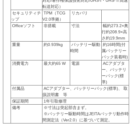
対応/著作権保護技術対応/UHS-I・UHS-Ⅱ高速
転送対応）
セキュリティチ
TPM（TCG
リカバリ
ップ
V2.0準拠）
Officeソフト
非搭載
寸法
幅約273.2×奥
行約208.9×高
さ約19.9mm
重量
約0.939kg
バッテリー駆動
約16時間(付
時間
属バッテリー
パック装着時)
消費電力
最大約65 W
電源
ACアダプタ
ー、バッテリ
ーパック(標
準)
付属品
ACアダプター、バッテリーパック(標準)、 取
扱説明書 等
保証期間
1年引取修理
備考
※寸法は突起部含まず。
※バッテリー駆動時間はJEITAバッテリ動作時
間測定法（Ver2.0）に基づいて測定。