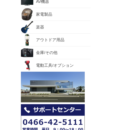
AV機器
家電製品
楽器
アウトドア用品
金庫/その他
電動工具/オプション