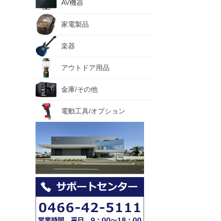
AV機器
家電製品
楽器
アウトドア用品
金庫/その他
電動工具/オプション