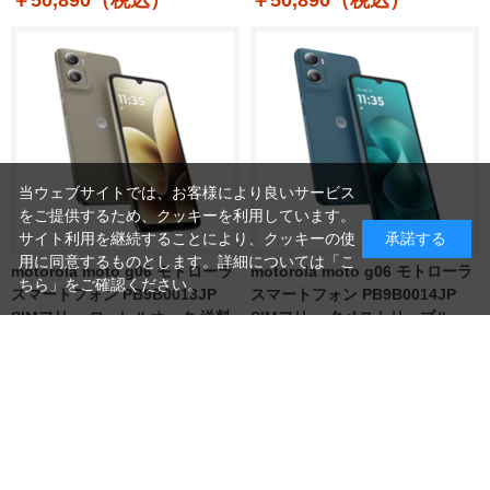
￥50,890（税込）
￥50,890（税込）
当ウェブサイトでは、お客様により良いサービス
をご提供するため、クッキーを利用しています。
サイト利用を継続することにより、クッキーの使
承諾する
用に同意するものとします。詳細については「
こ
motorola moto g06 モトローラ
motorola moto g06 モトローラ
ちら
」をご確認ください。
スマートフォン PB9B0013JP
スマートフォン PB9B0014JP
SIMフリー ローレルオーク 送料
SIMフリー タペストリーブルー
無料(沖縄・離島除く)
送料無料(沖縄・離島除く)
（ローレルオーク）
（タペストリーブルー）
【当店はmotorolaの正規販売店です】
【当店はmotorolaの正規販売店です】
￥20,750（税込）
￥20,750（税込）
つづきを見る