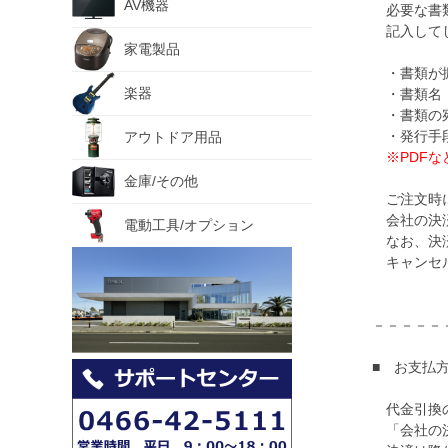
AV機器
必要な書類
記入してし
家電製品
・書類が振
楽器
・書類名（
・書類の宛
・発行手段
アウトドア用品
※PDF
金庫/その他
ご注文時に
会社の決済
電動工具/オプション
なお、決済
キャンセル
－－－－－
■ お支払
代金引換の
「会社の決