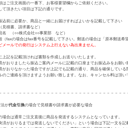
はご注文画面の一番下、お客様要望欄からご依頼ください。
て頂きたい項目は下記の通りです。
込前に必要か、商品と一緒にお届けすればよいかを記載して下さい
見積書、請求書など）
名 （○○株式会社○○事業部 など）
（faxの場合はfax番号を記載して下さい。郵送の場合は「原本郵送希
などメールでの発行はシステム上行えない為出来ません。
上記を記載頂ければ書類を作成しお送りいたします。
がおりましたら振込ご案内メールに記載の口座までお振込みをお願い
がおりなかった場合ですが上記でも記載の通り、商品を確保している
のご連絡を頂けますようお願い致します。なお、キャンセル料は頂い
－－－－－－－－－－－－－－－－－－－－－－－－－－－－－－－－
方法が
代金引換
の場合で見積書や請求書が必要な場合
場合は通常ご注文直後に商品を発送するシステムとなっています。
済がおりるまでは発送しないでください」という場合は下記一文を記