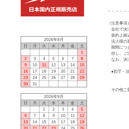
－－－－－
（注意事項
会社で決済
規約上振込
2026年8月
法人様の稟
日
月
火
水
木
金
土
期間につき
1
但し、ご注
2
3
4
5
6
7
8
なお、決済
9
10
11
12
13
14
15
16
17
18
19
20
21
22
●官庁・法
23
24
25
26
27
28
29
30
31
その他ご質
2026年9月
日
月
火
水
木
金
土
1
2
3
4
5
6
7
8
9
10
11
12
13
14
15
16
17
18
19
20
21
22
23
24
25
26