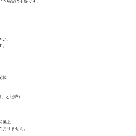
いう場合は不要です。
さい。
す。
記載
望」と記載）
関係上
ておりません。