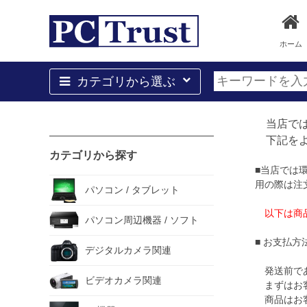
ホーム
カテゴリから選ぶ
当店では
下記をよ
カテゴリから探す
■当店では
用の際は注
パソコン / タブレット
以下は商品
パソコン周辺機器 / ソフト
■ お支払方
デジタルカメラ関連
発送前であ
ビデオカメラ関連
まずはお客
商品はお客