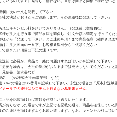
ているのですぐに発送して構わない。書類は商品と同梱で構わないと
欄に次の一文を記載して下さい
の決済がおりたらご連絡します。その連絡後に発送して下さい」
ればキャンセル料を頂いておりません。（発送後は実費負担）
様が注文を行う事で商品在庫を確保しご注文金額の確定を行ってくだ
様から「発送して下さい」とご連絡を頂くまで商品在庫は確保されま
はご注文画面の一番下、お客様要望欄からご依頼ください。
て頂きたい項目は下記の通りです。
送前に必要か、商品と一緒にお届けすればよいかを記載して下さい
要な場合は「会社の決済がおりるまでは発送しないでください」と
見積書、請求書など）
名 （○○株式会社○○事業部 など）
（faxの場合はfax番号を記載して下さい。郵送の場合は「原本郵送希
などメールでの発行はシステム上行えない為出来ません。
上記を記載頂ければ書類を作成しお送りいたします。
がおりなかった場合ですが上記でも記載の通り、商品を確保している
のご連絡を頂けますようお願い致します。なお、キャンセル料は頂い