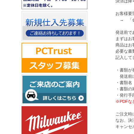
決済は降り
お客様要望
→ 「会社
発送前であ
まずはお客
商品はお客
必要な書類
記入してし
・書類が発
発送前に必
・書類名（
・書類の宛
・発行手段
※PDF
ご注文時に
なお、決済
キャンセル