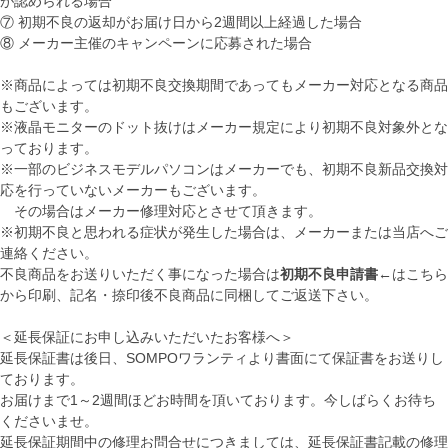
が認められる場合
⑦ 初期不良の返却がお届け日から2週間以上経過した場合
⑧ メーカー主催のキャンペーンに応募された場合
※商品によっては初期不良交換期間であってもメーカー対応となる商品
もございます。
※液晶モニターのドット抜けはメーカー規定により初期不良対象外とな
っております。
※一部のビジネスモデルパソコンはメーカーでも、初期不良新品交換対
応を行っていないメーカーもございます。
その場合はメーカー修理対応とさせて頂きます。
※初期不良と思われる症状が発生した場合は、メーカーまたは当店へご
連絡ください。
不良商品をお送りいただく事になった場合は
初期不良申請書
←はこちら
から印刷、記名・捺印後不良商品に同梱してご返送下さい。
＜延長保証にお申し込みいただいたお客様へ＞
延長保証書は後日、SOMPOワランティより書面にて保証書をお送りし
ております。
お届けまで1～2週間ほどお時間を頂いております。今しばらくお待ち
くださいませ。
延長保証期間中の修理お問合せにつきましては、延長保証書記載の修理