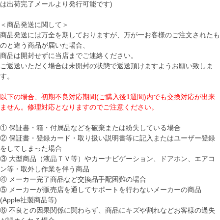
は出荷完了メールより発行可能です)
＜商品発送に関して＞
商品発送には万全を期しておりますが、万が一お客様のご注文されたも
のと違う商品が届いた場合、
商品は開封せずに当店までご連絡ください。
ご返送いただく場合は未開封の状態で返送頂けますようお願い致しま
す。
以下の場合、初期不良対応期間(ご購入後1週間)内でも交換対応が出来
ません。修理対応となりますのでご注意ください。
① 保証書・箱・付属品などを破棄または紛失している場合
② 保証書・登録カード・取り扱い説明書等に記入またはユーザー登録
をしてしまった場合
③ 大型商品（液晶ＴＶ等）やカーナビゲーション、ドアホン、エアコ
ン等・取外し作業を伴う商品
④ メーカー完了商品など交換品手配困難の場合
⑤ メーカーが販売店を通してサポートを行わないメーカーの商品
(Apple社製商品等)
⑥ 不良との因果関係に関わらず、商品にキズや割れなどお客様の過失