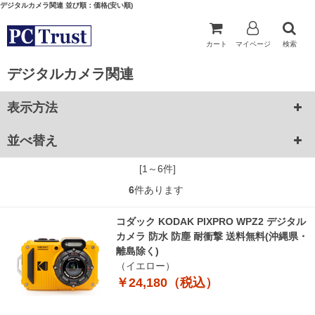
デジタルカメラ関連 並び順：価格(安い順)
カート
マイページ
検索
デジタルカメラ関連
表示方法
並べ替え
[1～6件]
6
件あります
コダック KODAK PIXPRO WPZ2 デジタル
カメラ 防水 防塵 耐衝撃 送料無料(沖縄県・
離島除く)
（イエロー）
￥24,180（税込）