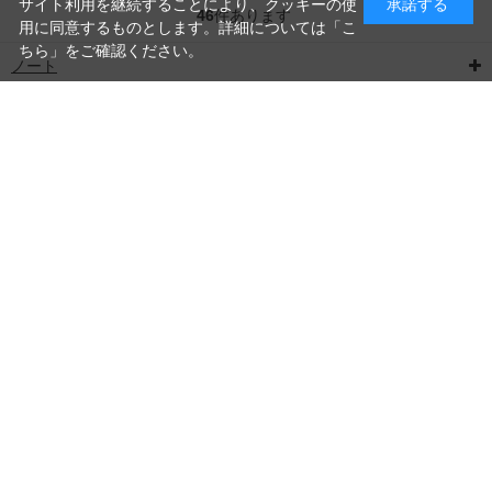
み
サイト利用を継続することにより、クッキーの使
承諾する
46
件あります
用に同意するものとします。詳細については「
こ
ちら
」をご確認ください。
ノート
込
デスクトップ/サーバー
Apple
み
タブレット端末
ウェアラブル端末
中
ホーム
>
パソコン / タブレット
PC
スマートフォン
お買い物ガイド
営業時間のご案内